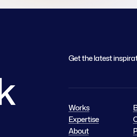
Get the latest inspira
lk
Works
B
Expertise
C
About
P